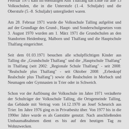
Februar 1971 kam im ehemaligen Amt Thalfang das Ende für alle 13
Volksschulen, die in die Unterstufe (1.-4. Schuljahr) und die
Oberstufe (5.-8. Schuljahr) untergliedert waren.
Am 28. Februar 1971 wurde die Volksschule Talling aufgelöst und
auf der Grundlage des Grund-, Haupt- und Sonderschulgesetzes vom
3. August 1970 wurden am 1. März 1971 die Grundschulen an den
Standorten Heidenburg, Malborn und Thalfang und die Hauptschule
Thalfang eingerichtet.
Seit dem 01.03.1971 besuchen alle schulpflichtigen Kinder aus
Talling die „Grundschule Thalfang" und die „Hauptschule Thalfang"
in Thalfang (seit 2002: „Regionale Schule Thalfang" - seit 2008:
"Realschule plus Thalfang" - seit Oktober 2008: „Erbeskopf
Realschule plus Thalfang") sowie die Realschulen in Morbach und
Neumagen oder Gymnasien in Trier oder in Schweich.
Schon vor der Auflösung der Volksschule im Jahre 1971 veräußerte
der Schulträger der Volksschule Talling, die Ortsgemeinde Talling,
das Gebäude mit Vertrag vom 14.12.1970 an Josef Scheurich aus
Trier. Im Jahre 1976 ging es in Privatbesitz über. Von 1977 bis in die
1990er Jahre wurde es als Gaststätte genutzt. Nach anschließenden
Umbaumaßnahmen dient es bis auf den heutigen Tag zu
Wohnzwecken.