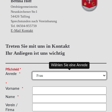
Bettina Hoff
Ortsbürgermeisterin
Neunkirchener Str.1
54426 Talling
Sprechstunden nach Vereinbarung
Tel. 06504-955759
E-Mail Kontakt
Treten Sie mit uns in Kontakt
Ihr Anliegen ist uns wichtig
Wählen Sie eine Anrede
Bitte lassen Sie dieses Feld leer
Pflichtfeld *
Anrede
Vorname
Name
Verein /
Firma