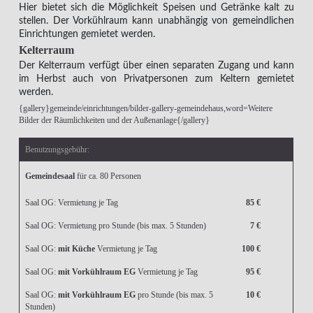
Hier bietet sich die Möglichkeit Speisen und Getränke kalt zu
stellen. Der Vorkühlraum kann unabhängig von gemeindlichen
Einrichtungen gemietet werden.
Kelterraum
Der Kelterraum verfügt über einen separaten Zugang und kann
im Herbst auch von Privatpersonen zum Keltern gemietet
werden.
{gallery}gemeinde/einrichtungen/bilder-gallery-gemeindehaus,word=Weitere
Bilder der Räumlichkeiten und der Außenanlage{/gallery}
Benutzungsgebühr:
Gemeindesaal
für ca. 80 Personen
Saal OG: Vermietung je Tag
85 €
Saal OG: Vermietung pro Stunde (bis max. 5 Stunden)
7 €
Saal OG:
mit Küche
Vermietung je Tag
100 €
Saal OG:
mit Vorkühlraum EG
Vermietung je Tag
95 €
Saal OG:
mit Vorkühlraum EG
pro Stunde (bis max. 5
10 €
Stunden)