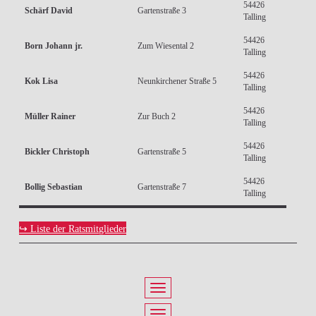
54426
Schärf David
Gartenstraße 3
Talling
54426
Born Johann jr.
Zum Wiesental 2
Talling
54426
Kok Lisa
Neunkirchener Straße 5
Talling
54426
Müller Rainer
Zur Buch 2
Talling
54426
Bickler Christoph
Gartenstraße 5
Talling
54426
Bollig Sebastian
Gartenstraße 7
Talling
↪ Liste der Ratsmitglieder