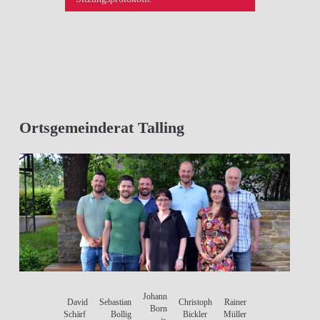
Ortsgemeinderat Talling
Johann
David
Sebastian
Christoph
Rainer
Born
Schärf
Bollig
Bickler
Müller