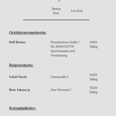
jr.
Bettina
Lisa Kok
Hoff
Ortsbürgermeisterin:
Hoff Bettina
Neunkirchener Straße 1
54426
Tel. 06504-955759
Talling
Sprechstunden nach
Vereinbarung
Beigeordnete:
54426
Schärf David
Gartenstraße 3
Talling
54426
Born Johann jr.
Zum Wiesental 2
Talling
Ratsmitglieder: