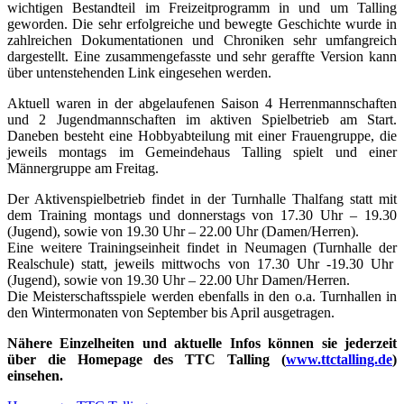
wichtigen Bestandteil im Freizeitprogramm in und um Talling
geworden. Die sehr erfolgreiche und bewegte Geschichte wurde in
zahlreichen Dokumentationen und Chroniken sehr umfangreich
dargestellt. Eine zusammengefasste und sehr geraffte Version kann
über untenstehenden Link eingesehen werden.
Aktuell waren in der abgelaufenen Saison 4 Herrenmannschaften
und 2 Jugendmannschaften im aktiven Spielbetrieb am Start.
Daneben besteht eine Hobbyabteilung mit einer Frauengruppe, die
jeweils montags im Gemeindehaus Talling spielt und einer
Männergruppe am Freitag.
Der Aktivenspielbetrieb findet in der Turnhalle Thalfang statt mit
dem Training montags und donnerstags von 17.30 Uhr – 19.30
(Jugend), sowie von 19.30 Uhr – 22.00 Uhr (Damen/Herren).
Eine weitere Trainingseinheit findet in Neumagen (Turnhalle der
Realschule) statt, jeweils mittwochs von 17.30 Uhr -19.30 Uhr
(Jugend), sowie von 19.30 Uhr – 22.00 Uhr Damen/Herren.
Die Meisterschaftsspiele werden ebenfalls in den o.a. Turnhallen in
den Wintermonaten von September bis April ausgetragen.
Nähere Einzelheiten und aktuelle Infos können sie jederzeit
über die Homepage des TTC Talling (
www.ttctalling.de
)
einsehen.