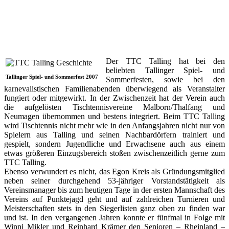
Der TTC Talling hat bei den
beliebten Tallinger Spiel- und
Tallinger Spiel- und Sommerfest 2007
Sommerfesten, sowie bei den
karnevalistischen Familienabenden überwiegend als Veranstalter
fungiert oder mitgewirkt. In der Zwischenzeit hat der Verein auch
die aufgelösten Tischtennisvereine Malborn/Thalfang und
Neumagen übernommen und bestens integriert. Beim TTC Talling
wird Tischtennis nicht mehr wie in den Anfangsjahren nicht nur von
Spielern aus Talling und seinen Nachbardörfern trainiert und
gespielt, sondern Jugendliche und Erwachsene auch aus einem
etwas größeren Einzugsbereich stoßen zwischenzeitlich gerne zum
TTC Talling.
Ebenso verwundert es nicht, das Egon Kreis als Gründungsmitglied
neben seiner durchgehend 53-jähriger Vorstandstätigkeit als
Vereinsmanager bis zum heutigen Tage in der ersten Mannschaft des
Vereins auf Punktejagd geht und auf zahlreichen Turnieren und
Meisterschaften stets in den Siegerlisten ganz oben zu finden war
und ist. In den vergangenen Jahren konnte er fünfmal in Folge mit
Winni Mikler und Reinhard Krämer den Senioren – Rheinland –