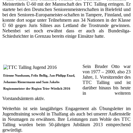
Meistertitels Ü-60 mit der Mannschaft des TTC Talling erringen. Er
startete bei den Deutschen Seniorenmeisterschaften in Bielefeld und
bei den Senioren-Europameister-schaften in Tampere, Finnland, und
konnte dort sogar unter Teilnehmern aus 34 Nationen in der Klasse
Ü 60 gegen Juris Silines aus Lettland die Trostrunde gewinnen.
Nebenbei sei noch erwähnt dass er auch als Bundesliga-
Schiedsrichter in Grenzau bereits einige Einsätze hatte.
Sein Bruder Otto war
von 1977 – 2000, also 23
Etienne Nussbaum, Felix Bollig, Jan-Philipp Enad,
Jahre, 1. Vorsitzender des
TTC Talling und ist
Johannes Rienermann und Sam Jakobs
darüber hinaus bis heute
Regionsmeister der Region Trier-Wittlich 2016
in weiteren
Vorstandsämtern aktiv.
Weiterhin ist sein langjähriges Engagement als Übungsleiter im
Jugendtraining sowohl in Thalfang als auch bei unserer Außenstelle
in Neumagen zu erwähnen. Ihre Leistungen zum Wohle des TTC
Talling wurden beim 50-jährigen Jubiläum 2013 entsprechend
gewürdigt.