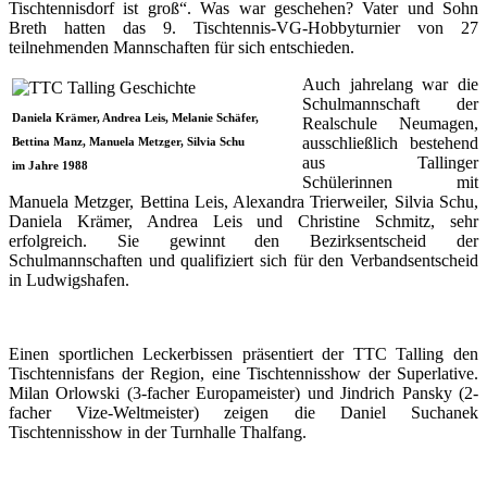
Tischtennisdorf ist groß“. Was war geschehen? Vater und Sohn
Breth hatten das 9. Tischtennis-VG-Hobbyturnier von 27
teilnehmenden Mannschaften für sich entschieden.
Auch jahrelang war die
Schulmannschaft der
Daniela Krämer, Andrea Leis, Melanie Schäfer,
Realschule Neumagen,
ausschließlich bestehend
Bettina Manz, Manuela Metzger, Silvia Schu
aus Tallinger
im Jahre 1988
Schülerinnen mit
Manuela Metzger, Bettina Leis, Alexandra Trierweiler, Silvia Schu,
Daniela Krämer, Andrea Leis und Christine Schmitz, sehr
erfolgreich. Sie gewinnt den Bezirksentscheid der
Schulmannschaften und qualifiziert sich für den Verbandsentscheid
in Ludwigshafen.
Einen sportlichen Leckerbissen präsentiert der TTC Talling den
Tischtennisfans der Region, eine Tischtennisshow der Superlative.
Milan Orlowski (3-facher Europameister) und Jindrich Pansky (2-
facher Vize-Weltmeister) zeigen die Daniel Suchanek
Tischtennisshow in der Turnhalle Thalfang.