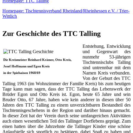
Homepage: TTC Talling
Homepage: Tischtennisverband Rheinland/Rheinhessen e.V. / Trier-
Wittlich
Zur Geschichte des TTC Talling
Entstehung, Entwicklung
und Gegenwart des
nunmehr 53-jährigen
Die Kreismeister Reinhard Krämer, Otto Kreis,
Tischtennisclubs Talling
Josef Hoffmann und Egon Kreis
sind untrennbar mit dem
Namen Kreis verbunden.
in der Spielsaison 1968/69
Von der Geburt des TTC
Talling 1963 (im Wohnzimmer der Familie Kreis) bis zum heutigen
Tage kann man sagen, dass der TTC Talling das Lebenswerk der
Brüder Egon und Otto Kreis ist. Egon, heute 65 Jahre und sein
Bruder Otto, 67 Jahre, haben wie kein anderer in diesen über 50
Jahren den TTC Talling zu einem unverzichtbaren Bestandteil des
Tischtennisgeschehens in der Region und darüber hinaus gemacht.
In dieser Zeit hat der Verein durch seine umfangreichen Aktivitäten
auch einen wesentlichen Teil des Tallinger Dorflebens geprägt. Zum
einen hatten über die Jahrzehnte die Tallinger Kinder eine schöne
Anlaufstelle sich sportlich zu betätigen, dabei Spaß zu haben und