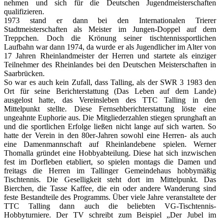
nehmen und sich für die Deutschen Jugendmeisterschaften
qualifizieren.
1973 stand er dann bei den Internationalen Trierer
Stadtmeisterschaften als Meister im Jungen-Doppel auf dem
Treppchen. Doch die Krönung seiner tischtennissportlichen
Laufbahn war dann 1974, da wurde er als Jugendlicher im Alter von
17 Jahren Rheinlandmeister der Herren und startete als einziger
Teilnehmer des Rheinlandes bei den Deutschen Meisterschaften in
Saarbrücken.
So war es auch kein Zufall, dass Talling, als der SWR 3 1983 den
Ort für seine Berichterstattung (Das Leben auf dem Lande)
ausgelost hatte, das Vereinsleben des TTC Talling in den
Mittelpunkt stellte. Diese Fernsehberichterstattung löste eine
ungeahnte Euphorie aus. Die Mitgliederzahlen stiegen sprunghaft an
und die sportlichen Erfolge ließen nicht lange auf sich warten. So
hatte der Verein in den 80er-Jahren sowohl eine Herren- als auch
eine Damenmannschaft auf Rheinlandebene spielen. Werner
Thomalla gründet eine Hobbyabteilung. Diese hat sich inzwischen
fest im Dorfleben etabliert, so spielen montags die Damen und
freitags die Herren im Tallinger Gemeindehaus hobbymäßig
Tischtennis. Die Geselligkeit steht dort im Mittelpunkt. Das
Bierchen, die Tasse Kaffee, die ein oder andere Wanderung sind
feste Bestandteile des Programms. Über viele Jahre veranstaltete der
TTC Talling dann auch die beliebten VG-Tischtennis-
Hobbyturniere. Der TV schreibt zum Beispiel „Der Jubel im