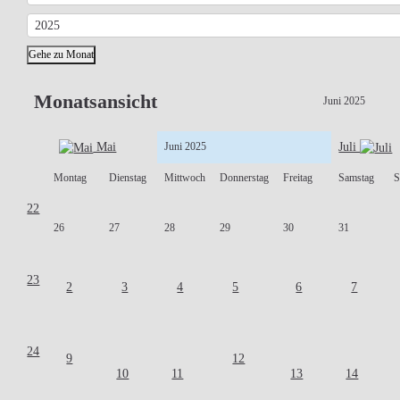
Gehe zu Monat
Monatsansicht
Juni 2025
Mai
Juni 2025
Juli
Montag
Dienstag
Mittwoch
Donnerstag
Freitag
Samstag
S
22
26
27
28
29
30
31
23
2
3
4
5
6
7
24
9
12
10
11
13
14