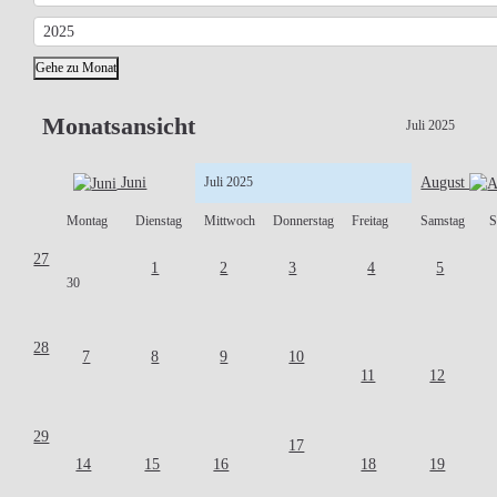
Gehe zu Monat
Monatsansicht
Juli 2025
Juni
Juli 2025
August
Montag
Dienstag
Mittwoch
Donnerstag
Freitag
Samstag
S
27
1
2
3
4
5
30
28
7
8
9
10
11
12
29
17
14
15
16
18
19