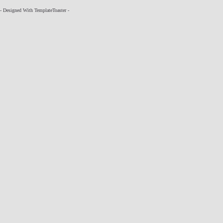
- Designed With TemplateToaster -