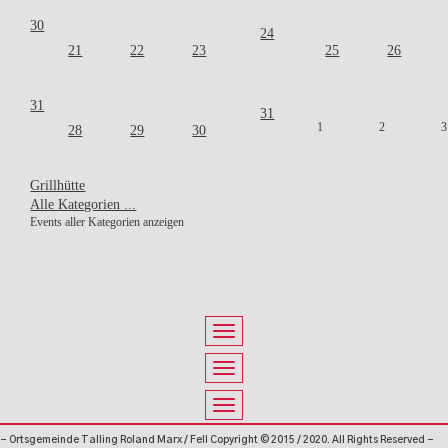
30
24
21
22
23
25
26
31
31
1
2
3
28
29
30
Grillhütte
Alle Kategorien ...
Events aller Kategorien anzeigen
- Ortsgemeinde Talling Roland Marx / Fell Copyright © 2015 / 2020. All Rights Reserved -