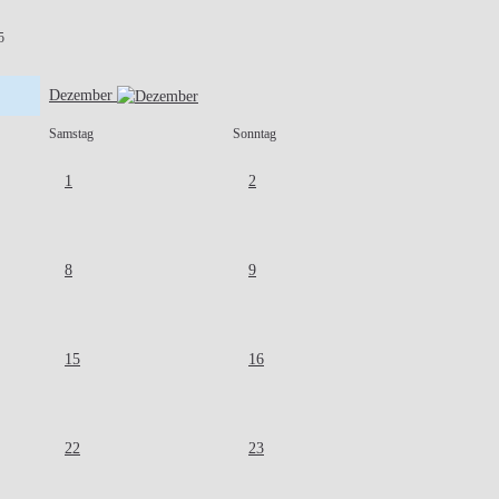
5
Dezember
Samstag
Sonntag
1
2
8
9
15
16
22
23