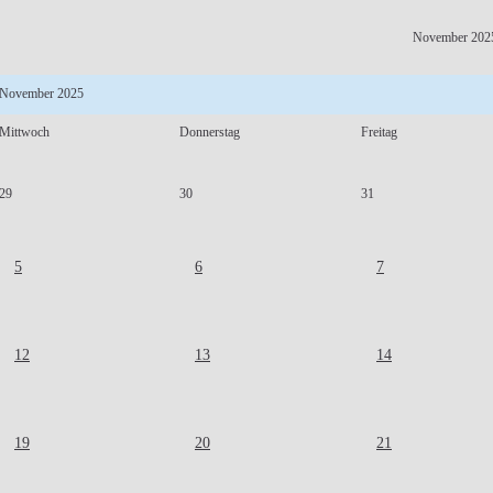
November 202
November 2025
Mittwoch
Donnerstag
Freitag
29
30
31
5
6
7
12
13
14
19
20
21