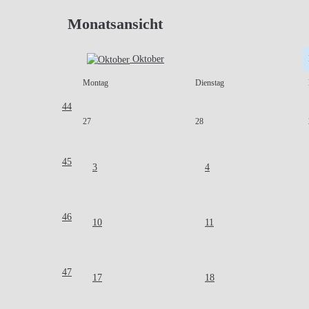
Monatsansicht
Oktober
Montag
Dienstag
44
27
28
45
3
4
46
10
11
47
17
18