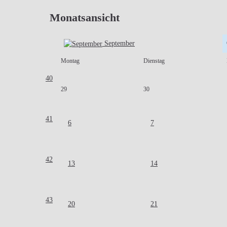
Monatsansicht
September
Montag
Dienstag
40
29
30
41
6
7
42
13
14
43
20
21