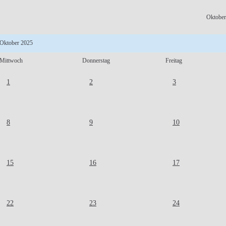
Oktober
Oktober 2025
Mittwoch
Donnerstag
Freitag
1
2
3
8
9
10
15
16
17
22
23
24